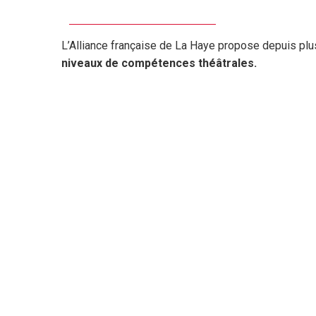
L’Alliance française de La Haye propose depuis plu
niveaux de compétences théâtrales.
Option 1 : Production d’un spectacle
Il existe une troupe adulte d’amateurs, le Théâtre de
spectacle par an et avec l’ambition pour cette anné
le maximum de rôles intéressants pour les membres
francophiles y sont intégrés avec un niveau minim
spécifique en théâtre attendue. Les cours seront es
cumulées avec différentes approches de techniques d
l’expérience de la troupe, pour tous les âges, à parti
Option 2 : Théâtre à la carte
Pour les adultes qui veulent pratiquer, tester ou a
pas s’investir à l’année dans la préparation d’un spec