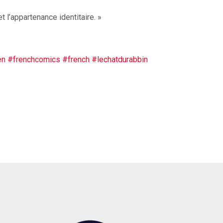
t l’appartenance identitaire. »
en
#frenchcomics
#french
#lechatdurabbin