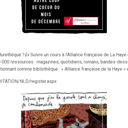
rethèque ?👍 Suivre un cours à l’Alliance française de La Haye c
0 000 ressources : magazines, quotidiens, romans, bandes-des
tionnant comme bibliothèque : « Alliance française de la Haye » e
LOITATION/NLD/register.aspx