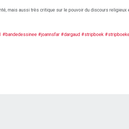
té, mais aussi très critique sur le pouvoir du discours religieux e
1
#bandedessinee
#joannsfar
#dargaud
#stripboek
#stripboek