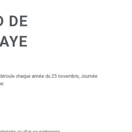
 DE
HAYE
e déroule chaque année du 25 novembre, Journée
me.
tenaire ou d’un ex-partenaire.