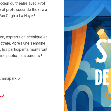
 cœur du théâtre avec Prof
e
et professeur de théâtre à
 Van Gogh à La Haye !
ion, expression scénique et
théâtrale. Après une semaine
i, les participants monteront
rai public… les parents !
, Emmapark 6
ES