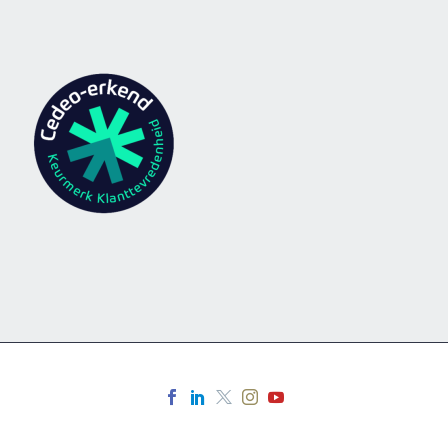
CHARLOTTE
Advocaat
Bij de Alliance Française bevalt de
onderwijskundige vooruitgang me en de
leraren hebben een luisterend oor.
Bovendien vind ik het leuk om met
studenten te kunnen communiceren die
uit alle hoeken van de wereld komen. De
talrijke hulpmiddelen die in Moodle