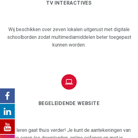
TV INTERACTIVES
Wij beschikken over zeven lokalen uitgerust met digitale
schoolborden zodat multimediamiddelen beter toegepast
kunnen worden.


BEGELEIDENDE WEBSITE
Het leren gaat thuis verder! Je kunt de aantekeningen van
je eigen les downloaden, online oefenen en met je