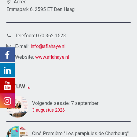
Adres:
Emmapark 6, 2595 ET Den Haag
Telefoon:
070 362 1523
E-mail:
info@aflahaye.nl
Website:
www.aflahaye.nl
NIEUW
Volgende sessie: 7 september
3 augustus 2026
Ciné Première "Les parapluies de Cherbourg"